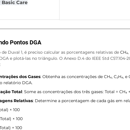
 Basic Care
indo Pontos DGA
o de Duval 1, é preciso calcular as porcentagens relativas de 
CH₄
, 
GA e plotá-las no triângulo. O Anexo D.4 do IEEE Std C57.104-2
:
ntrações dos Gases
: Obtenha as concentrações de CH₄, C₂H₄, e 
o relatório DGA.
ação Total
: Some as concentrações dos três gases: Total = CH₄ +
agens Relativas
: Determine a porcentagem de cada gás em rela
tal) × 100
Total) × 100
Total) × 100