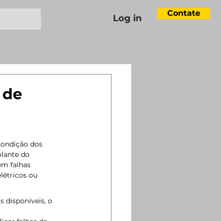
Contate
Log in
 de
condição dos 
lante do 
em falhas 
létricos ou 
 disponíveis, o 
 