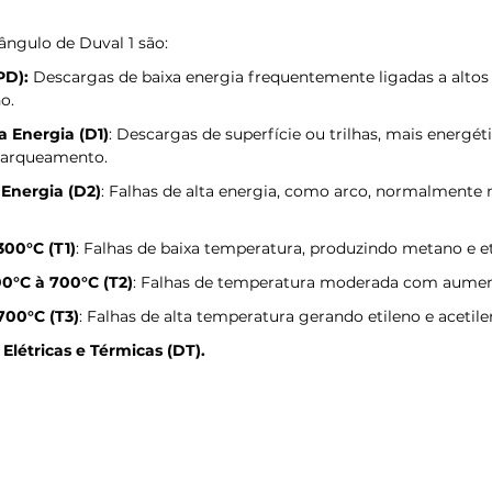
iângulo de Duval 1 são:
PD):
 Descargas de baixa energia frequentemente ligadas a altos 
o.
 Energia (D1)
: Descargas de superfície ou trilhas, mais energét
 arqueamento.
Energia (D2)
: Falhas de alta energia, como arco, normalmente
300°C (T1)
: Falhas de baixa temperatura, produzindo metano e e
0°C à 700°C (T2)
: Falhas de temperatura moderada com aument
700°C (T3)
: Falhas de alta temperatura gerando etileno e acetilen
Elétricas e Térmicas (DT).