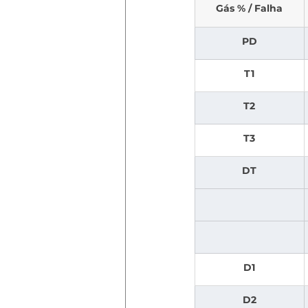
Gás % / Falha
PD
T1
T2
T3
DT
D1
D2