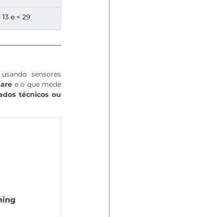
 13 e < 29
usando sensores 
Care
 e o que mede 
ados técnicos ou 
ning