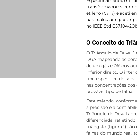
Especificamente, o Triâ
transformadores com ba
etileno (C₂H₄) e acetile
para calcular e plotar p
no IEEE Std C57.104-201
O Conceito do Triâ
O Triângulo de Duval 1 
DGA mapeando as porce
de um gás e 0% dos outr
inferior direito. O int
tipo específico de fal
nas concentrações dos 
provável tipo de falha.
Este método, conforme d
a precisão e a confiabi
Triângulo de Duval apro
diferenciada, refletind
triângulo (figura 1) sã
falhas do mundo real, 