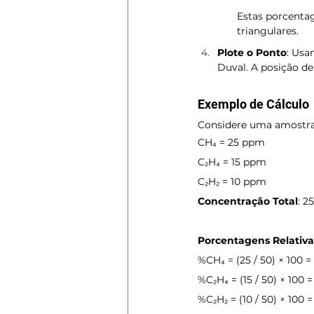
Estas porcenta
triangulares.
Plote o Ponto
: Usa
Duval. A posição de
Exemplo de Cálculo
Considere uma amostra
CH₄ = 25 ppm
C₂H₄ = 15 ppm
C₂H₂ = 10 ppm
Concentração Total
: 2
Porcentagens Relativa
%CH₄ = (25 / 50) × 100 
%C₂H₄ = (15 / 50) × 100 
%C₂H₂ = (10 / 50) × 100 