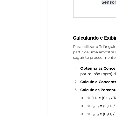
Sensor
Calculando e Exib
Para utilizar o Triângul
partir de uma amostra D
seguinte procedimento
Obtenha as Conce
por milhão (ppm) d
Calcule a Concentr
Calcule as Porcent
%CH₄ = (CH₄ / To
%C₂H₄ = (C₂H₄ / 
%C₂H₂ = (C₂H₂ / 