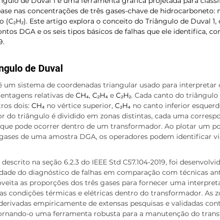
ngulo de Duval 1 é uma ferramenta gráfica projetada para classif
se nas concentrações de três gases-chave de hidrocarboneto: 
no (C₂H₂). Este artigo explora o conceito do Triângulo de Duval 1
ontos DGA e os seis tipos básicos de falhas que ele identifica, c
9.
ngulo de Duval
é um sistema de coordenadas triangular usado para interpretar 
ntagens relativas de 
CH₄
, 
C₂H₄
 e 
C₂H₂
. Cada canto do triângulo
os dois: 
CH₄
 no vértice superior, 
C₂H₄
 no canto inferior esquerd
erior do triângulo é dividido em zonas distintas, cada uma corre
ha que pode ocorrer dentro de um transformador. Ao plotar um p
gases de uma amostra DGA, os operadores podem identificar v
escrito na seção 6.2.3 do IEEE Std C57.104-2019, foi desenvolvi
lidade do diagnóstico de falhas em comparação com técnicas ant
veita as proporções dos três gases para fornecer uma interpret
o as condições térmicas e elétricas dentro do transformador. As 
o derivadas empiricamente de extensas pesquisas e validadas cont
tornando-o uma ferramenta robusta para a manutenção do tran