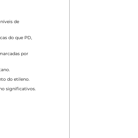
níveis de 
icas do que PD, 
 marcadas por 
tano.
o do etileno.
o significativos.