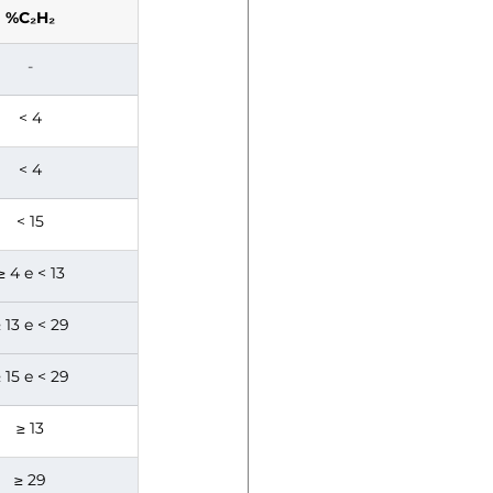
%C₂H₂
-
< 4
< 4
< 15
≥ 4 e < 13
 13 e < 29
 15 e < 29
≥ 13
≥ 29