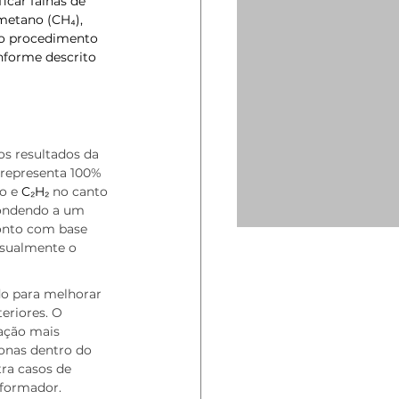
icar falhas de 
metano (CH₄), 
, o procedimento 
onforme descrito 
os resultados da 
 representa 100% 
o e 
C₂H₂
 no canto 
spondendo a um 
onto com base 
isualmente o 
do para melhorar 
eriores. O 
ação mais 
zonas dentro do 
ra casos de 
sformador.