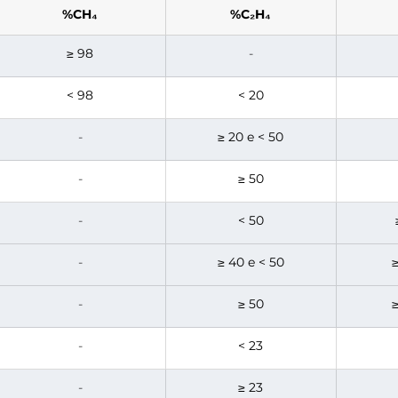
%CH₄
%C₂H₄
≥ 98
-
< 98
< 20
-
≥ 20 e < 50
-
≥ 50
-
< 50
-
≥ 40 e < 50
≥
-
≥ 50
≥
-
< 23
-
≥ 23