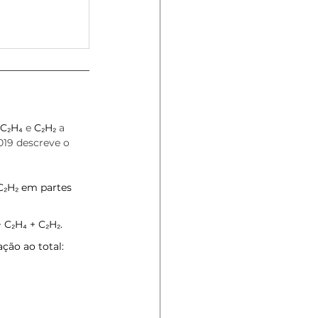
C₂H₄
 e 
C₂H₂
 a 
019 descreve o 
C₂H₂ em partes 
 C₂H₄ + C₂H₂.
ção ao total: